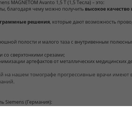
ns MAGNETOM Avanto 1,5 Т (1,5 Тесла) – это:
ты, благодаря чему можно получить
высокое качеств
ограммные решения
, которые дают возможность пров
рюшной полости и малого таза с внутривенным полюсны
и со сверхтонкими срезами;
нимизации артефактов от металлических медицинских д
ий на нашем томографе прогрессивные врачи имеют
ваний.
ь Siemens (Германия):
о дистанционно отслеживают работу всех систем томогр
Siemens производит техническое обслуживание нашего о
24 сотрудничает с профильными 