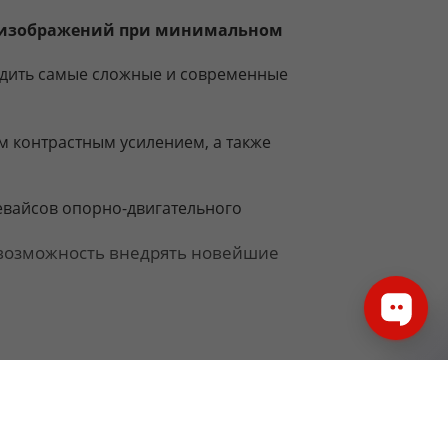
о изображений при минимальном
одить самые сложные и современные
м контрастным усилением, а также
евайсов опорно-двигательного
 возможность внедрять новейшие
афа;
борудования.
украинскими и