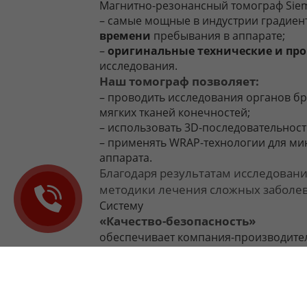
Магнитно-резонансный томограф Sieme
– самые мощные в индустрии градиен
времени
пребывания в аппарате;
–
оригинальные технические и пр
исследования.
Наш томограф позволяет:
– проводить исследования органов б
мягких тканей конечностей;
– использовать 3D-последовательност
– применять WRAP-технологии для ми
аппарата.
Благодаря результатам исследован
методики лечения сложных заболе
Систему
«Качество-безопасность»
обеспечивает компания-производител
– немецкие специалисты круглосуточн
– два раза в год инженерная служба 
Команда М