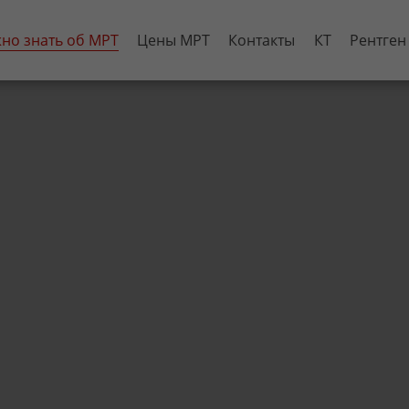
жно знать об МРТ
Цены МРТ
Контакты
КТ
Рентген