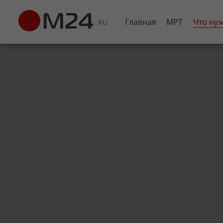
Главная
МРТ
Что ну
RU